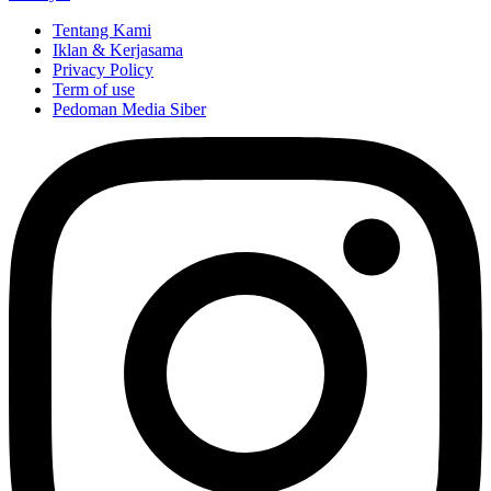
Tentang Kami
Iklan & Kerjasama
Privacy Policy
Term of use
Pedoman Media Siber