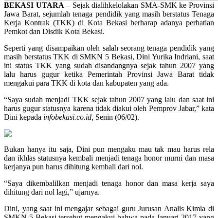
BEKASI UTARA
– Sejak dialihkelolakan SMA-SMK ke Provinsi
Jawa Barat, sejumlah tenaga pendidik yang masih berstatus Tenaga
Kerja Kontrak (TKK) di Kota Bekasi berharap adanya perhatian
Pemkot dan Disdik Kota Bekasi.
Seperti yang disampaikan oleh salah seorang tenaga pendidik yang
masih berstatus TKK di SMKN 5 Bekasi, Dini Yurika Indriani, saat
ini status TKK yang sudah disandangnya sejak tahun 2007 yang
lalu harus gugur ketika Pemerintah Provinsi Jawa Barat tidak
mengakui para TKK di kota dan kabupaten yang ada.
“Saya sudah menjadi TKK sejak tahun 2007 yang lalu dan saat ini
harus gugur statusnya karena tidak diakui oleh Pemprov Jabar,” kata
Dini kepada
infobekasi.co.id,
Senin (06/02).
Bukan hanya itu saja, Dini pun mengaku mau tak mau harus rela
dan ikhlas statusnya kembali menjadi tenaga honor murni dan masa
kerjanya pun harus dihitung kembali dari nol.
“Saya dikembalilkan menjadi tenaga honor dan masa kerja saya
dihitung dari nol lagi,” ujarnya.
Dini, yang saat ini mengajar sebagai guru Jurusan Analis Kimia di
SMKN 5 Bekasi tersebut mengakui bahwa pada Januari 2017 yang