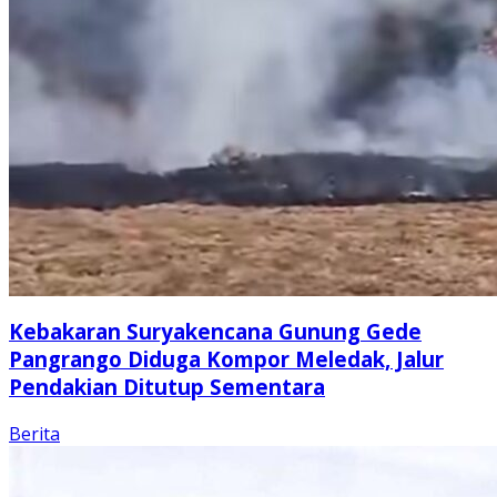
Kebakaran Suryakencana Gunung Gede
Pangrango Diduga Kompor Meledak, Jalur
Pendakian Ditutup Sementara
Berita