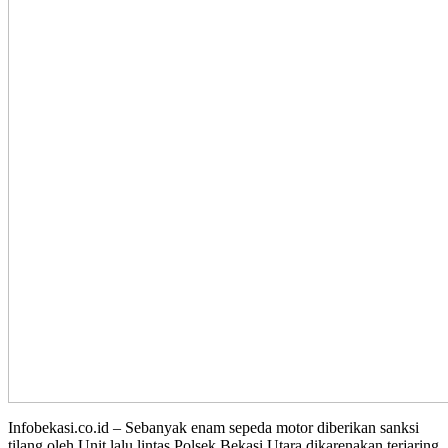
Infobekasi.co.id – Sebanyak enam sepeda motor diberikan sanksi
tilang oleh Unit lalu lintas Polsek Bekasi Utara dikarenakan terjaring