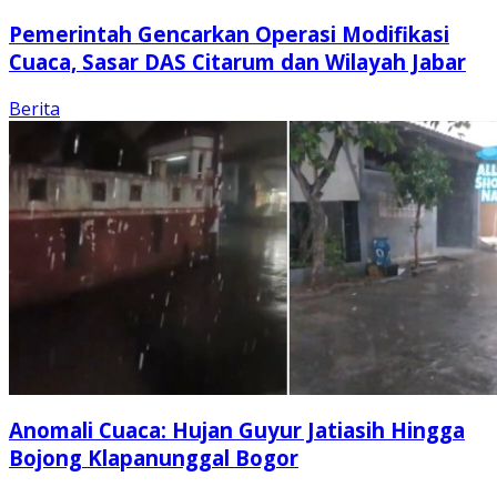
Pemerintah Gencarkan Operasi Modifikasi
Cuaca, Sasar DAS Citarum dan Wilayah Jabar
Berita
Anomali Cuaca: Hujan Guyur Jatiasih Hingga
Bojong Klapanunggal Bogor