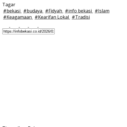
Tagar
#
bekasi
#
budaya
#
Fidyah
#
info bekasi
#
Islam
#
Keagamaan
#
Kearifan Lokal
#
Tradisi