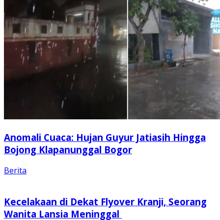
Anomali Cuaca: Hujan Guyur Jatiasih Hingga
Bojong Klapanunggal Bogor
Berita
Kecelakaan di Dekat Flyover Kranji, Seorang
Wanita Lansia Meninggal