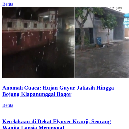
Berita
Anomali Cuaca: Hujan Guyur Jatiasih Hingga
Bojong Klapanunggal Bogor
Berita
Kecelakaan di Dekat Flyover Kranji, Seorang
Wanita Lansia Meninggal