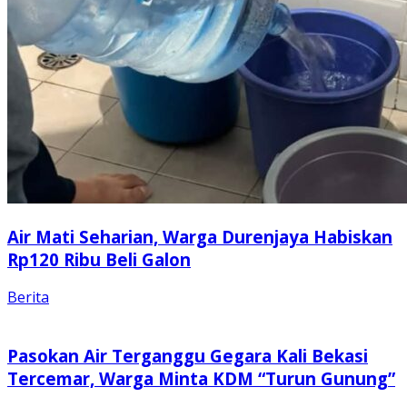
Air Mati Seharian, Warga Durenjaya Habiskan
Rp120 Ribu Beli Galon
Berita
Pasokan Air Terganggu Gegara Kali Bekasi
Tercemar, Warga Minta KDM “Turun Gunung”