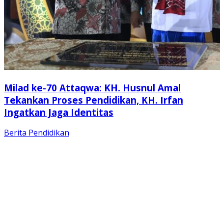
Milad ke-70 Attaqwa: KH. Husnul Amal
Tekankan Proses Pendidikan, KH. Irfan
Ingatkan Jaga Identitas
Berita
Pendidikan