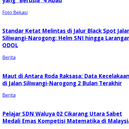
yang “Berusia” 4 Abad
Foto Bekasi
Standar Ketat Melintas di Jalur Black Spot Jala
Siliwangi-Narogong: Helm SNI hingga Laranga
ODOL
Berita
Maut di Antara Roda Raksasa: Data Kecelakaa
di Jalan Siliwangi-Narogong 2 Bulan Terakhir
Berita
Pelajar SDN Waluya 02 Cikarang Utara Sabet
Medali Emas Kompetisi Matematika di Malaysi