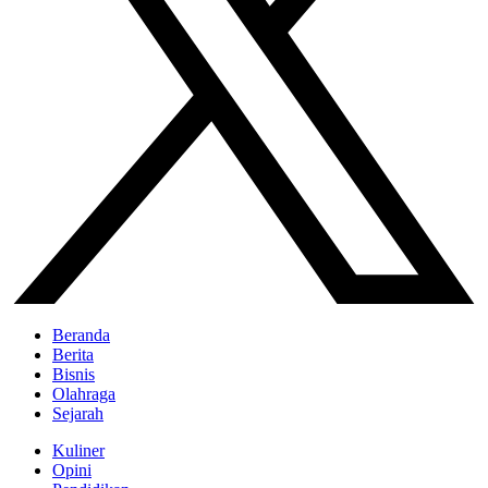
Beranda
Berita
Bisnis
Olahraga
Sejarah
Kuliner
Opini