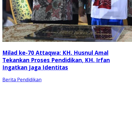
Milad ke-70 Attaqwa: KH. Husnul Amal
Tekankan Proses Pendidikan, KH. Irfan
Ingatkan Jaga Identitas
Berita
Pendidikan