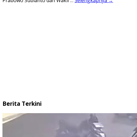
Prabowo Subianto dan Wakil …
Selengkapnya →
Berita Terkini