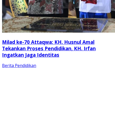
Milad ke-70 Attaqwa: KH. Husnul Amal
Tekankan Proses Pendidikan, KH. Irfan
Ingatkan Jaga Identitas
Berita
Pendidikan