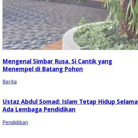
Mengenal Simbar Rusa, Si Cantik yang
Menempel di Batang Pohon
Berita
Ustaz Abdul Somad: Islam Tetap Hidup Selama
Ada Lembaga Pendidikan
Pendidikan