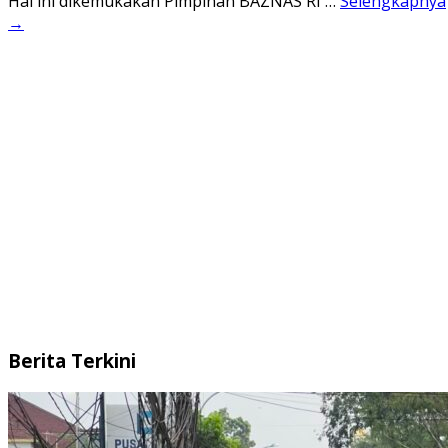
Hal ini dikemukakan Pimpinan BAZNAS RI …
Selengkapnya
→
Berita Terkini