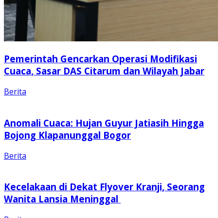
Pemerintah Gencarkan Operasi Modifikasi
Cuaca, Sasar DAS Citarum dan Wilayah Jabar
Berita
Anomali Cuaca: Hujan Guyur Jatiasih Hingga
Bojong Klapanunggal Bogor
Berita
Kecelakaan di Dekat Flyover Kranji, Seorang
Wanita Lansia Meninggal