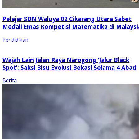
Pelajar SDN Waluya 02 Cikarang Utara Sabet
Medali Emas Kompetisi Matematika di Malaysi
Pendidikan
Wajah Lain Jalan Raya Narogong ‘Jalur Black
Spot’: Saksi Bisu Evolusi Bekasi Selama 4 Abad
Berita