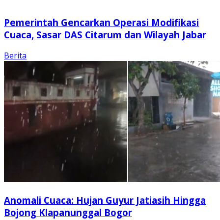
Pemerintah Gencarkan Operasi Modifikasi
Cuaca, Sasar DAS Citarum dan Wilayah Jabar
Berita
Anomali Cuaca: Hujan Guyur Jatiasih Hingga
Bojong Klapanunggal Bogor