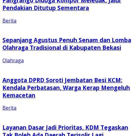
Pangrango Diduga Kompor Meledak, Jalur
Pendakian Ditutup Sementara
Berita
Sepanjang Agustus Penuh Senam dan Lomba
Olahraga Tradisional di Kabupaten Bekasi
Olahraga
Anggota DPRD Soroti Jembatan Besi KCM:
Kendala Perbatasan, Warga Kerap Mengeluh
Kemacetan
Berita
Layanan Dasar Jadi Prioritas, KDM Tegaskan
Tak Boleh Ada Daerah Terisolir Lagi