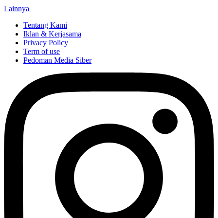
Lainnya
Tentang Kami
Iklan & Kerjasama
Privacy Policy
Term of use
Pedoman Media Siber