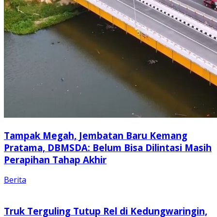
Tampak Megah, Jembatan Baru Kemang
Pratama, DBMSDA: Belum Bisa Dilintasi Masih
Perapihan Tahap Akhir
Berita
Truk Terguling Tutup Rel di Kedungwaringin,