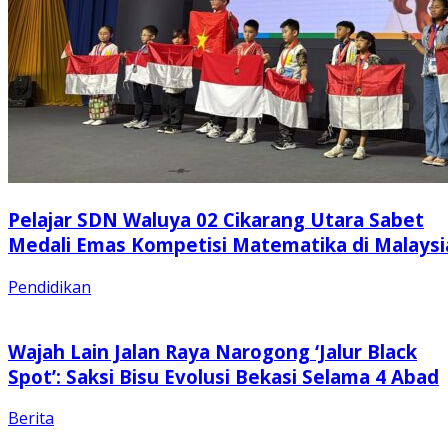
Pelajar SDN Waluya 02 Cikarang Utara Sabet
Medali Emas Kompetisi Matematika di Malaysi
Pendidikan
Wajah Lain Jalan Raya Narogong ‘Jalur Black
Spot’: Saksi Bisu Evolusi Bekasi Selama 4 Abad
Berita