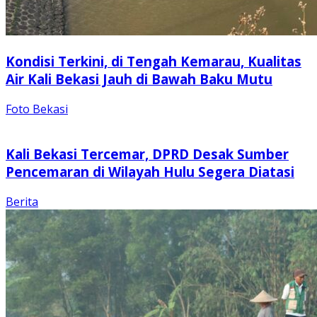
Kondisi Terkini, di Tengah Kemarau, Kualitas
Air Kali Bekasi Jauh di Bawah Baku Mutu
Foto Bekasi
Kali Bekasi Tercemar, DPRD Desak Sumber
Pencemaran di Wilayah Hulu Segera Diatasi
Berita