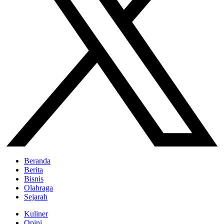
Beranda
Berita
Bisnis
Olahraga
Sejarah
Kuliner
Opini