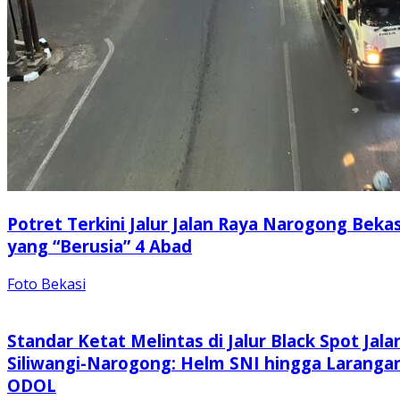
Potret Terkini Jalur Jalan Raya Narogong Bekas
yang “Berusia” 4 Abad
Foto Bekasi
Standar Ketat Melintas di Jalur Black Spot Jala
Siliwangi-Narogong: Helm SNI hingga Laranga
ODOL