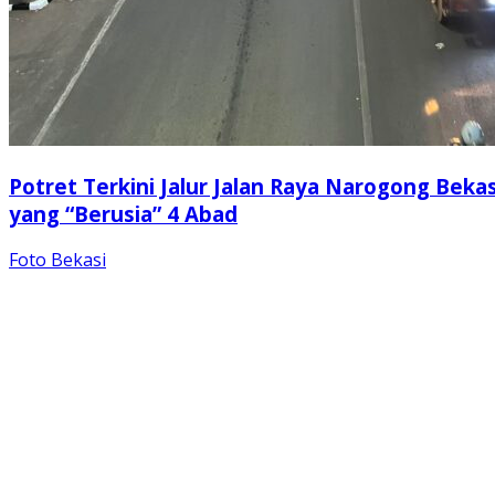
Potret Terkini Jalur Jalan Raya Narogong Bekas
yang “Berusia” 4 Abad
Foto Bekasi