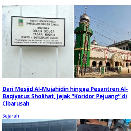
Dari Mesjid Al-Mujahidin hingga Pesantren Al-
Baqiyatus Sholihat, Jejak “Koridor Pejuang” di
Cibarusah
Sejarah