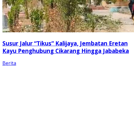
Susur Jalur “Tikus” Kalijaya, Jembatan Eretan
Kayu Penghubung Cikarang Hingga Jababeka
Berita