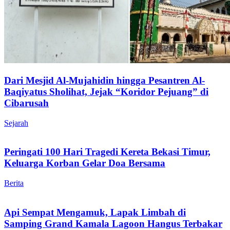
Dari Mesjid Al-Mujahidin hingga Pesantren Al-
Baqiyatus Sholihat, Jejak “Koridor Pejuang” di
Cibarusah
Sejarah
Peringati 100 Hari Tragedi Kereta Bekasi Timur,
Keluarga Korban Gelar Doa Bersama
Berita
Api Sempat Mengamuk, Lapak Limbah di
Samping Grand Kamala Lagoon Hangus Terbakar