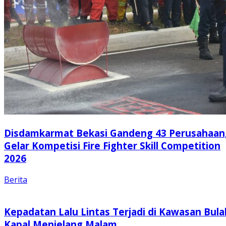
Disdamkarmat Bekasi Gandeng 43 Perusahaan
Gelar Kompetisi Fire Fighter Skill Competition
2026
Berita
Kepadatan Lalu Lintas Terjadi di Kawasan Bula
Kapal Menjelang Malam