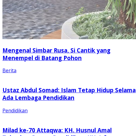
Mengenal Simbar Rusa, Si Cantik yang
Menempel di Batang Pohon
Berita
Ustaz Abdul Somad: Islam Tetap Hidup Selama
Ada Lembaga Pendidikan
Pendidikan
Milad ke-70 Attaqwa: KH. Husnul Amal