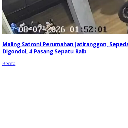
Maling Satroni Perumahan Jatiranggon, Seped
Digondol, 4 Pasang Sepatu Raib
Berita