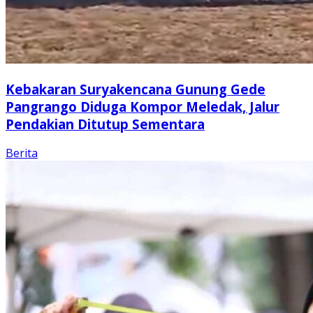
Kebakaran Suryakencana Gunung Gede
Pangrango Diduga Kompor Meledak, Jalur
Pendakian Ditutup Sementara
Berita