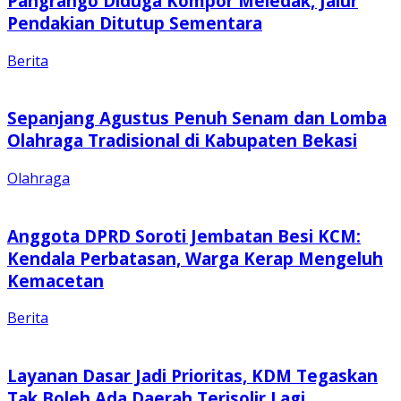
Pangrango Diduga Kompor Meledak, Jalur
Pendakian Ditutup Sementara
Berita
Sepanjang Agustus Penuh Senam dan Lomba
Olahraga Tradisional di Kabupaten Bekasi
Olahraga
Anggota DPRD Soroti Jembatan Besi KCM:
Kendala Perbatasan, Warga Kerap Mengeluh
Kemacetan
Berita
Layanan Dasar Jadi Prioritas, KDM Tegaskan
Tak Boleh Ada Daerah Terisolir Lagi