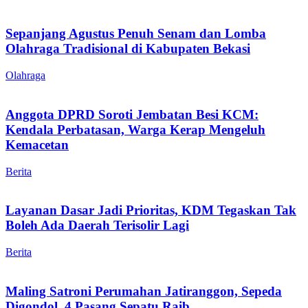
Sepanjang Agustus Penuh Senam dan Lomba
Olahraga Tradisional di Kabupaten Bekasi
Olahraga
Anggota DPRD Soroti Jembatan Besi KCM:
Kendala Perbatasan, Warga Kerap Mengeluh
Kemacetan
Berita
Layanan Dasar Jadi Prioritas, KDM Tegaskan Tak
Boleh Ada Daerah Terisolir Lagi
Berita
Maling Satroni Perumahan Jatiranggon, Sepeda
Digondol, 4 Pasang Sepatu Raib