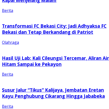
Kapal Menjelang Malam
Berita
Transformasi FC Bekasi City: Jadi Adhyaksa FC
Bekasi dan Tetap Berkandang di Patriot
Olahraga
Hasil Uji Lab: Kali Cileungsi Tercemar, Aliran Air
Hitam Sampai ke Pekayon
Berita
Susur Jalur “Tikus” Kalijaya, Jembatan Eretan
Kayu Penghubung Cikarang Hingga Jababeka
Berita