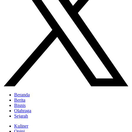
Beranda
Berita
Bisnis
Olahraga
Sejarah
Kuliner
Opini