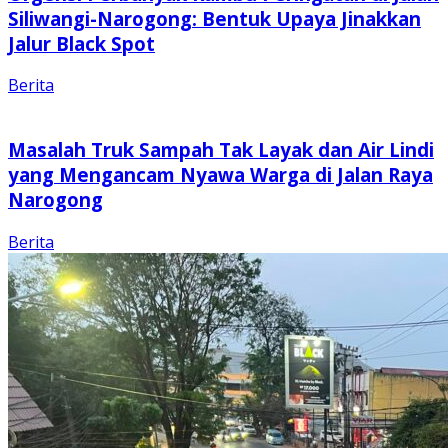
Siliwangi-Narogong: Bentuk Upaya Jinakkan
Jalur Black Spot
Berita
Masalah Truk Sampah Tak Layak dan Air Lindi
yang Mengancam Nyawa Warga di Jalan Raya
Narogong
Berita