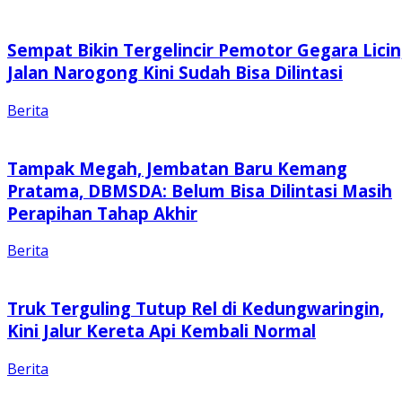
Sempat Bikin Tergelincir Pemotor Gegara Licin
Jalan Narogong Kini Sudah Bisa Dilintasi
Berita
Tampak Megah, Jembatan Baru Kemang
Pratama, DBMSDA: Belum Bisa Dilintasi Masih
Perapihan Tahap Akhir
Berita
Truk Terguling Tutup Rel di Kedungwaringin,
Kini Jalur Kereta Api Kembali Normal
Berita