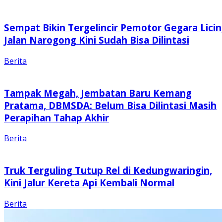
Sempat Bikin Tergelincir Pemotor Gegara Licin
Jalan Narogong Kini Sudah Bisa Dilintasi
Berita
Tampak Megah, Jembatan Baru Kemang
Pratama, DBMSDA: Belum Bisa Dilintasi Masih
Perapihan Tahap Akhir
Berita
Truk Terguling Tutup Rel di Kedungwaringin,
Kini Jalur Kereta Api Kembali Normal
Berita