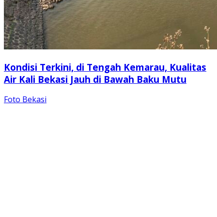
Kondisi Terkini, di Tengah Kemarau, Kualitas
Air Kali Bekasi Jauh di Bawah Baku Mutu
Foto Bekasi