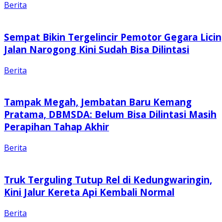
Berita
Sempat Bikin Tergelincir Pemotor Gegara Licin
Jalan Narogong Kini Sudah Bisa Dilintasi
Berita
Tampak Megah, Jembatan Baru Kemang
Pratama, DBMSDA: Belum Bisa Dilintasi Masih
Perapihan Tahap Akhir
Berita
Truk Terguling Tutup Rel di Kedungwaringin,
Kini Jalur Kereta Api Kembali Normal
Berita