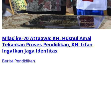
Milad ke-70 Attaqwa: KH. Husnul Amal
Tekankan Proses Pendidikan, KH. Irfan
Ingatkan Jaga Identitas
Berita
Pendidikan