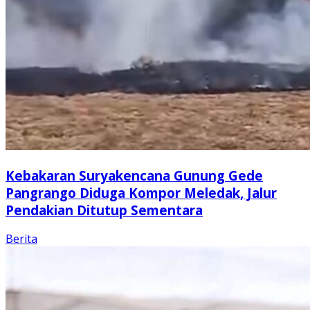
Kebakaran Suryakencana Gunung Gede
Pangrango Diduga Kompor Meledak, Jalur
Pendakian Ditutup Sementara
Berita