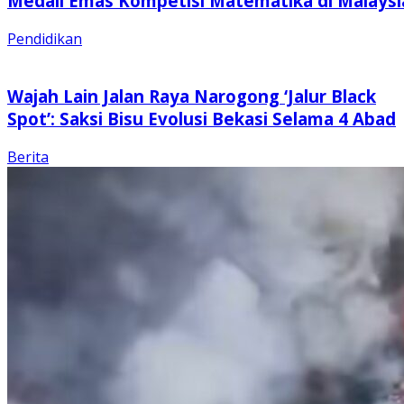
Medali Emas Kompetisi Matematika di Malaysi
Pendidikan
Wajah Lain Jalan Raya Narogong ‘Jalur Black
Spot’: Saksi Bisu Evolusi Bekasi Selama 4 Abad
Berita