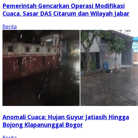
Pemerintah Gencarkan Operasi Modifikasi
Cuaca, Sasar DAS Citarum dan Wilayah Jabar
Berita
Anomali Cuaca: Hujan Guyur Jatiasih Hingga
Bojong Klapanunggal Bogor
Berita