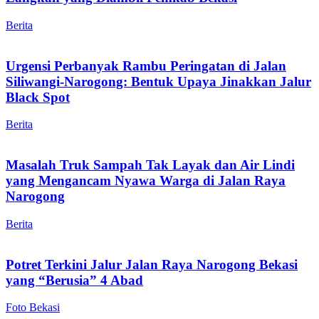
Berita
Urgensi Perbanyak Rambu Peringatan di Jalan
Siliwangi-Narogong: Bentuk Upaya Jinakkan Jalur
Black Spot
Berita
Masalah Truk Sampah Tak Layak dan Air Lindi
yang Mengancam Nyawa Warga di Jalan Raya
Narogong
Berita
Potret Terkini Jalur Jalan Raya Narogong Bekasi
yang “Berusia” 4 Abad
Foto Bekasi