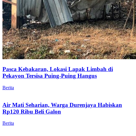
Pasca Kebakaran, Lokasi Lapak Limbah di
Pekayon Tersisa Puing-Puing Hangus
Berita
Air Mati Seharian, Warga Durenjaya Habiskan
Rp120 Ribu Beli Galon
Berita