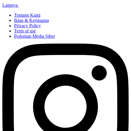
Lainnya
Tentang Kami
Iklan & Kerjasama
Privacy Policy
Term of use
Pedoman Media Siber