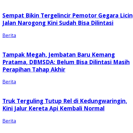
Sempat Bikin Tergelincir Pemotor Gegara Licin
Jalan Narogong Kini Sudah Bisa Dilintasi
Berita
Tampak Megah, Jembatan Baru Kemang
Pratama, DBMSDA: Belum Bisa Dilintasi Masih
Perapihan Tahap Akhir
Berita
Truk Terguling Tutup Rel di Kedungwaringin,
Kini Jalur Kereta Api Kembali Normal
Berita