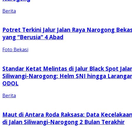
Berita
Potret Terkini Jalur Jalan Raya Narogong Bekas
yang “Berusia” 4 Abad
Foto Bekasi
Standar Ketat Melintas di Jalur Black Spot Jala
Siliwangi-Narogong: Helm SNI hingga Laranga
ODOL
Berita
Maut di Antara Roda Raksasa: Data Kecelakaa
di Jalan Siliwangi-Narogong 2 Bulan Terakhir