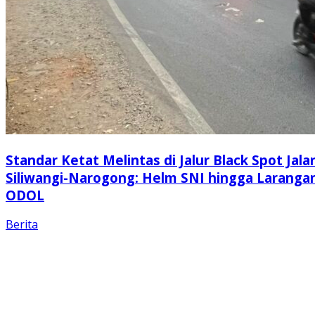
Standar Ketat Melintas di Jalur Black Spot Jala
Siliwangi-Narogong: Helm SNI hingga Laranga
ODOL
Berita