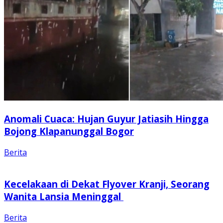
Anomali Cuaca: Hujan Guyur Jatiasih Hingga
Bojong Klapanunggal Bogor
Berita
Kecelakaan di Dekat Flyover Kranji, Seorang
Wanita Lansia Meninggal
Berita