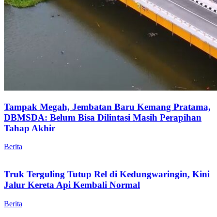
Tampak Megah, Jembatan Baru Kemang Pratama,
DBMSDA: Belum Bisa Dilintasi Masih Perapihan
Tahap Akhir
Berita
Truk Terguling Tutup Rel di Kedungwaringin, Kini
Jalur Kereta Api Kembali Normal
Berita